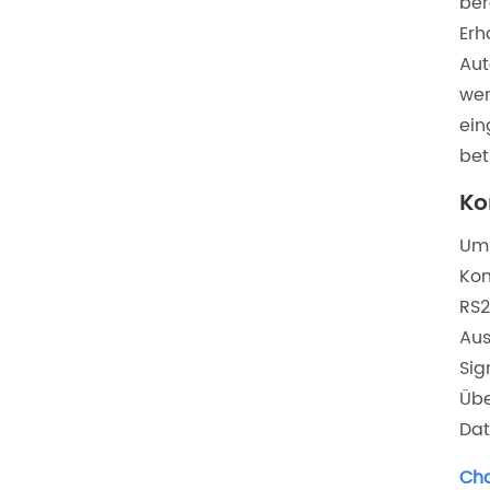
ber
Erh
Aut
wer
ein
bet
Ko
Um 
Kom
RS2
Aus
Sig
Übe
Dat
Cha