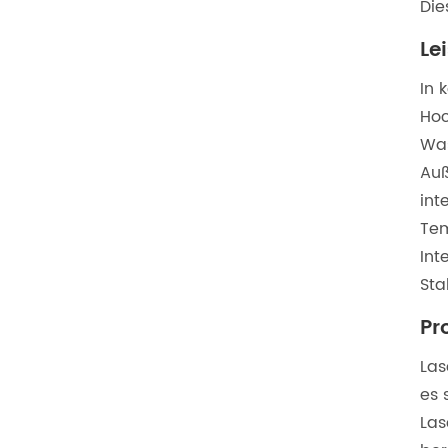
Die
Le
In 
Hoc
Was
Auß
int
Tem
Int
Sta
Pr
Las
es 
Las