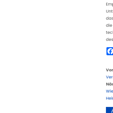
Emp
Unt
das
die
tec
des
Vor
Ver
Näc
Wie
Hei