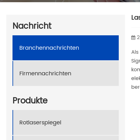
La
Nachricht
2
Branchennachrichten
Als
Sig
kom
Firmennachrichten
ele
ber
Produkte
Rotlaserspiegel