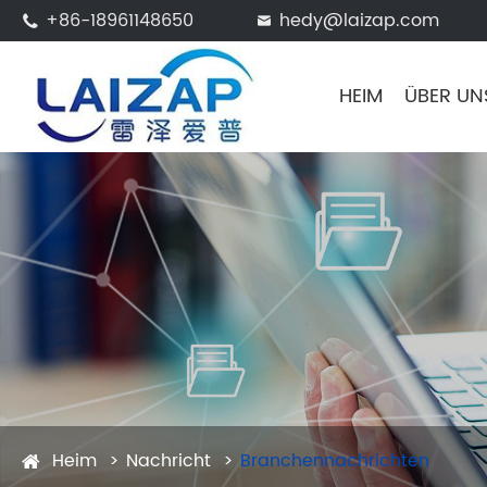
+86-18961148650
hedy@laizap.com


HEIM
ÜBER UN
Heim
Nachricht
Branchennachrichten