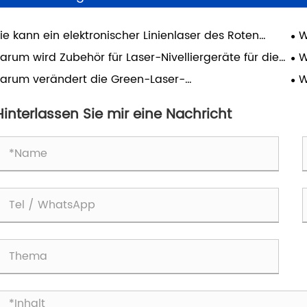
ie kann ein elektronischer Linienlaser des Roten
W
uzes die Genauigkeit und Effizienz moderner
di
arum wird Zubehör für Laser-Nivelliergeräte für die
W
projekte verbessern?
ve
erne Arbeit unverzichtbar?
Kr
arum verändert die Green-Laser-
W
He
elliertechnologie das moderne Bauwesen?
Wa
Au
Hinterlassen Sie mir eine Nachricht