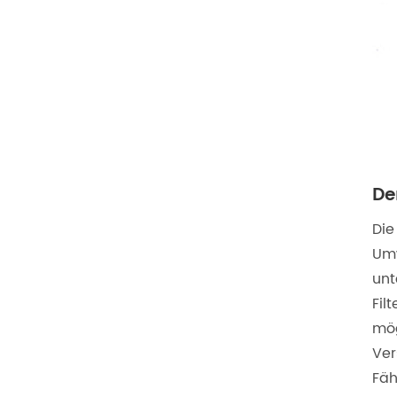
De
Die
Umw
unt
Fil
mög
Ver
Fäh