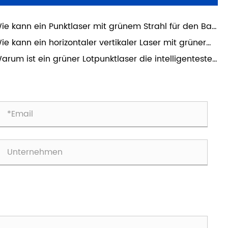
ie kann ein Punktlaser mit grünem Strahl für den Bau
e Genauigkeit und Effizienz auf modernen Baustellen
ie kann ein horizontaler vertikaler Laser mit grüner
rbessern?
euzlinie die Genauigkeit bei modernen Bau- und
arum ist ein grüner Lotpunktlaser die intelligenteste
imwerkerprojekten verbessern?
hl für eine genaue Ausrichtung im Innen- und
ßenbereich?