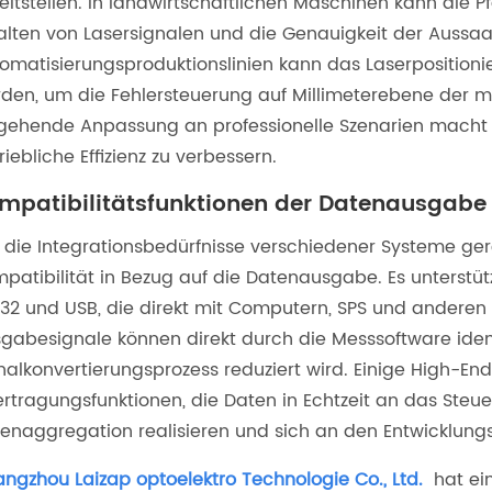
eitstellen. In landwirtschaftlichen Maschinen kann di
alten von Lasersignalen und die Genauigkeit der Aussaat 
omatisierungsproduktionslinien kann das Laserpositionie
den, um die Fehlersteuerung auf Millimeterebene der m
gehende Anpassung an professionelle Szenarien macht e
riebliche Effizienz zu verbessern.
mpatibilitätsfunktionen der Datenausgabe
die Integrationsbedürfnisse verschiedener Systeme ge
patibilität in Bezug auf die Datenausgabe. Es unterstütz
32 und USB, die direkt mit Computern, SPS und anderen 
gabesignale können direkt durch die Messsoftware ident
nalkonvertierungsprozess reduziert wird. Einige High-E
rtragungsfunktionen, die Daten in Echtzeit an das Ste
enaggregation realisieren und sich an den Entwicklungs
ngzhou Laizap optoelektro Technologie Co., Ltd.
hat ein