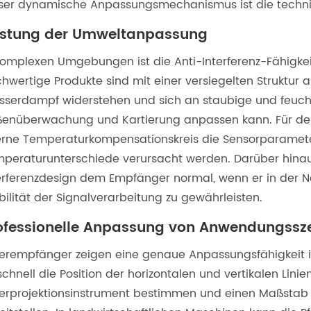
ser dynamische Anpassungsmechanismus ist die technis
istung der Umweltanpassung
komplexen Umgebungen ist die Anti-Interferenz-Fähigke
hwertige Produkte sind mit einer versiegelten Struktur 
serdampf widerstehen und sich an staubige und feucht
enüberwachung und Kartierung anpassen kann. Für den 
erne Temperaturkompensationskreis die Sensorparameter
peraturunterschiede verursacht werden. Darüber hinau
erferenzdesign dem Empfänger normal, wenn er in der N
bilität der Signalverarbeitung zu gewährleisten.
ofessionelle Anpassung von Anwendungssz
erempfänger zeigen eine genaue Anpassungsfähigkeit i
schnell die Position der horizontalen und vertikalen Li
erprojektionsinstrument bestimmen und einen Maßstab 