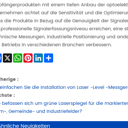
fängerprodukten mit einem tiefen Anbau der optoelekt
ernehmen achtet auf die Sensitivität und die Optimieru
s die Produkte in Bezug auf die Genauigkeit der Signa
 professionelle Signalerfassungsniveau erreichen, eine s
hnische Messungen, industrielle Positionierung und ande
 Betriebs in verschiedenen Branchen verbessern.
Facebook
X
WhatsApp
Pinterest
LinkedIn
Share
herige :
einfachen Sie die Installation von Laser -Level -Messger
hste :
 befassen sich um grüne Laserspiegel für die markierte
m-, Gemeinde- und Industriefelder?
Ähnliche Neuigkeiten