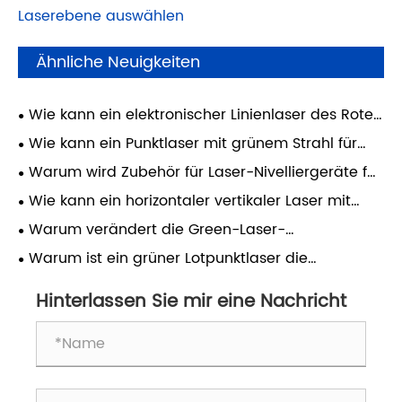
Laserebene auswählen
Ähnliche Neuigkeiten
Wie kann ein elektronischer Linienlaser des Roten
Kreuzes die Genauigkeit und Effizienz moderner
Wie kann ein Punktlaser mit grünem Strahl für
Bauprojekte verbessern?
den Bau die Genauigkeit und Effizienz auf
Warum wird Zubehör für Laser-Nivelliergeräte für
modernen Baustellen verbessern?
die moderne Arbeit unverzichtbar?
Wie kann ein horizontaler vertikaler Laser mit
grüner Kreuzlinie die Genauigkeit bei modernen
Warum verändert die Green-Laser-
Bau- und Heimwerkerprojekten verbessern?
Nivelliertechnologie das moderne Bauwesen?
Warum ist ein grüner Lotpunktlaser die
intelligenteste Wahl für eine genaue Ausrichtung
im Innen- und Außenbereich?
Hinterlassen Sie mir eine Nachricht