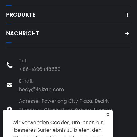
PRODUKTE
NACHRICHT
Tel:

+86-18961148650
Email:

hedy@laizap.com
Adresse: Powerlong City Plaza, Bezirk
Zhonglou, Changzhou, Provinz Jiangsu,

X
China
Wir verwenden Cookies, um Ihnen ein
besseres Surferlebnis zu bieten, den