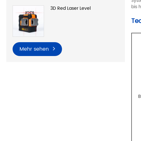
Syst
bis 
3D Red Laser Level
Tec
Mehr sehen
B