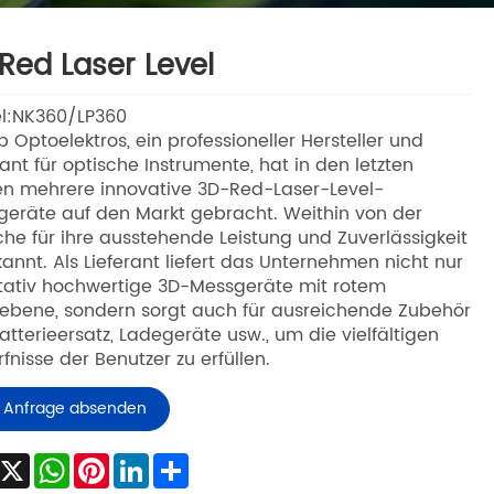
Red Laser Level
l:NK360/LP360
p Optoelektros, ein professioneller Hersteller und
rant für optische Instrumente, hat in den letzten
en mehrere innovative 3D-Red-Laser-Level-
eräte auf den Markt gebracht. Weithin von der
he für ihre ausstehende Leistung und Zuverlässigkeit
annt. Als Lieferant liefert das Unternehmen nicht nur
tativ hochwertige 3D-Messgeräte mit rotem
ebene, sondern sorgt auch für ausreichende Zubehör
atterieersatz, Ladegeräte usw., um die vielfältigen
fnisse der Benutzer zu erfüllen.
Anfrage absenden
Facebook
X
WhatsApp
Pinterest
LinkedIn
Share