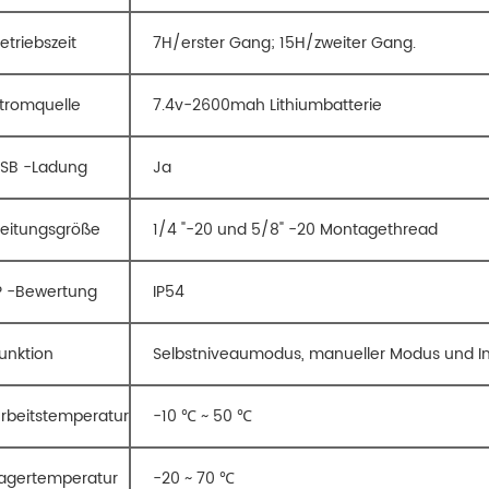
etriebszeit
7H/erster Gang; 15H/zweiter Gang.
tromquelle
7.4v-2600mah Lithiumbatterie
SB -Ladung
Ja
eitungsgröße
1/4 "-20 und 5/8" -20 Montagethread
P -Bewertung
IP54
unktion
Selbstniveaumodus, manueller Modus und 
rbeitstemperatur
-10 ℃ ~ 50 ℃
agertemperatur
-20 ~ 70 ℃