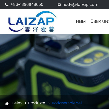
+86-18961148650
hedy@laizap.com


HEIM
ÜBER UN
Heim
Produkte
Rotlaserspiegel