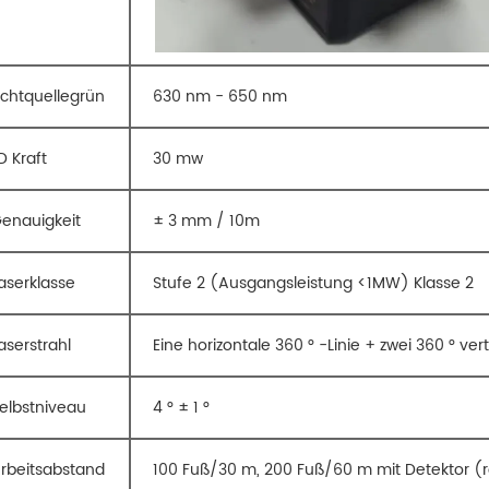
ichtquellegrün
630 nm - 650 nm
D Kraft
30 mw
enauigkeit
± 3 mm / 10m
aserklasse
Stufe 2 (Ausgangsleistung <1MW) Klasse 2
aserstrahl
Eine horizontale 360 ​​° -Linie + zwei 360 ° vert
elbstniveau
4 ° ± 1 °
rbeitsabstand
100 Fuß/30 m, 200 Fuß/60 m mit Detektor (ro