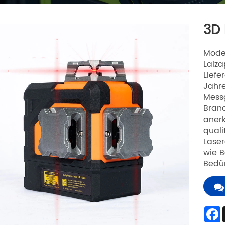
3D 
Mode
Laiza
Liefe
Jahr
Messg
Branc
anerk
quali
Laser
wie B
Bedür