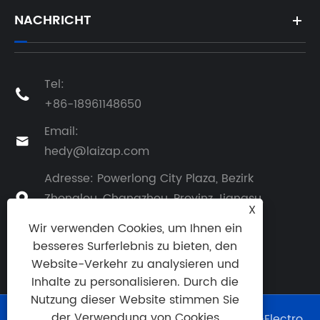
NACHRICHT
Tel:

+86-18961148650
Email:

hedy@laizap.com
Adresse: Powerlong City Plaza, Bezirk
Zhonglou, Changzhou, Provinz Jiangsu,

X
China
Wir verwenden Cookies, um Ihnen ein
besseres Surferlebnis zu bieten, den
Website-Verkehr zu analysieren und
Inhalte zu personalisieren. Durch die
Nutzung dieser Website stimmen Sie
der Verwendung von Cookies
Copyright © 2025 Changzhou Laizap Opto-Electro