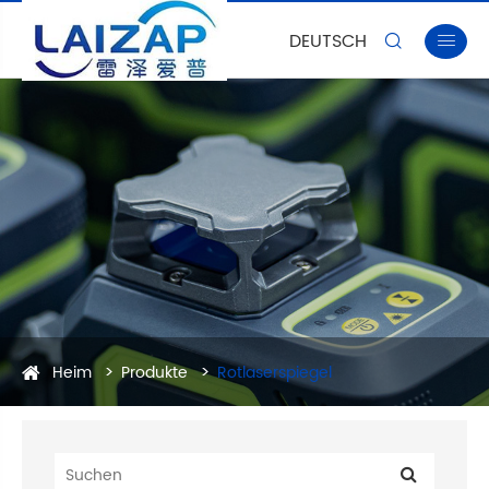
DEUTSCH


Heim
Produkte
Rotlaserspiegel